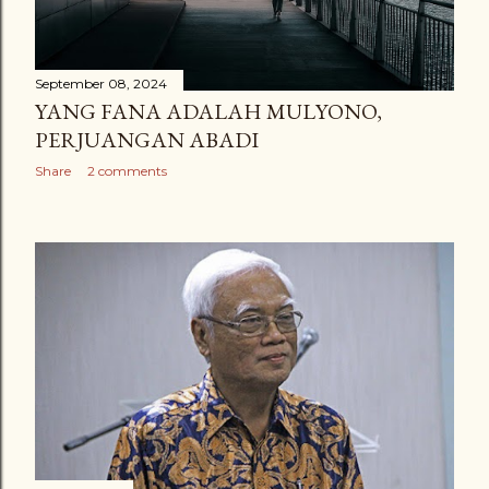
mengendalikan, dan menguasai tidak hanya sistem
ekonomi, tetapi juga sosial dan politik. Segala kekacauan
pada ...
September 08, 2024
YANG FANA ADALAH MULYONO,
PERJUANGAN ABADI
Share
2 comments