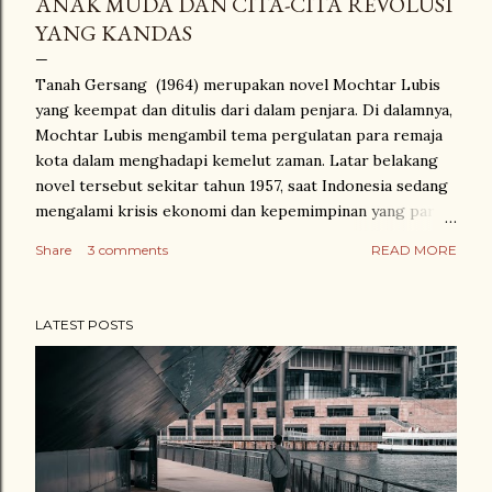
ANAK MUDA DAN CITA-CITA REVOLUSI
YANG KANDAS
Tanah Gersang (1964) merupakan novel Mochtar Lubis
yang keempat dan ditulis dari dalam penjara. Di dalamnya,
Mochtar Lubis mengambil tema pergulatan para remaja
kota dalam menghadapi kemelut zaman. Latar belakang
novel tersebut sekitar tahun 1957, saat Indonesia sedang
mengalami krisis ekonomi dan kepemimpinan yang parah.
Masa itu adalah tahun-tahun peralihan pemerintahan dari
Share
3 comments
READ MORE
masa Demokrasi Liberal (1950-1957) ke masa Demokrasi
Terpimpin (1959-1966). Perubahan kabinet yang begitu
sering terjadi, melemahkan ekonomi. Kebijakan seperti
LATEST POSTS
Gunting Syafruddin untuk menekan inflasi, atau Kebijakan
Benteng yang memberikan lisensi khusus untuk
pengusaha Indonesia yang ingin impor barang,
cenderung hanya berhasil dalam jangka pendek. Sistem
ekonomi kemudian berganti lagi pada masa Demokrasi
Terpimpin menjadi bercorak etatisme. Alias, negara
menjadi satu-satunya pihak yang mengatur,