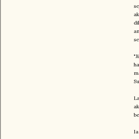
se
ak
di
an
se
"J
ha
ma
Su
La
ak
be
Ia