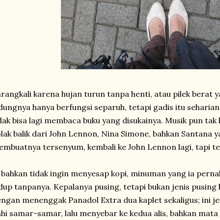
rangkali karena hujan turun tanpa henti, atau pilek bera
dungnya hanya berfungsi separuh, tetapi gadis itu seharian
dak bisa lagi membaca buku yang disukainya. Musik pun tak
lak balik dari John Lennon, Nina Simone, bahkan Santana ya
mbuatnya tersenyum, kembali ke John Lennon lagi, tapi t
 bahkan tidak ingin menyesap kopi, minuman yang ia pern
dup tanpanya. Kepalanya pusing, tetapi bukan jenis pusing
ngan menenggak Panadol Extra dua kaplet sekaligus; ini j
hi samar-samar, lalu menyebar ke kedua alis, bahkan mata