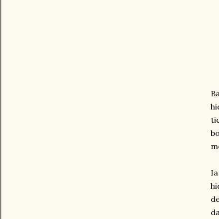
Ba
hi
ti
bo
me
Ia
hi
de
da