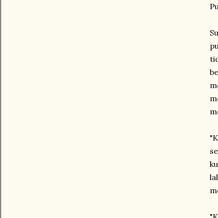
Pu
Su
pu
ti
be
me
me
me
"K
se
ku
la
m
"K