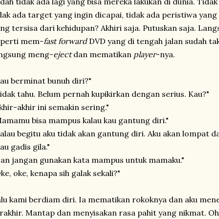
dah tidak ada lagi yang bisa mereka lakukan di dunia. Tidak
dak ada target yang ingin dicapai, tidak ada peristiwa yang
ng tersisa dari kehidupan? Akhiri saja. Putuskan saja. Langs
eperti mem-
fast forward
DVD yang di tengah jalan sudah tak
angsung meng-
eject
dan mematikan
player
-nya.
au berminat bunuh diri?"
idak tahu. Belum pernah kupikirkan dengan serius. Kau?"
khir-akhir ini semakin sering."
amamu bisa mampus kalau kau gantung diri."
alau begitu aku tidak akan gantung diri. Aku akan lompat dar
au gadis gila."
Dan jangan gunakan kata mampus untuk mamaku."
ke, oke, kenapa sih galak sekali?"
lu kami berdiam diri. Ia mematikan rokoknya dan aku men
rakhir. Mantap dan menyisakan rasa pahit yang nikmat. Oh