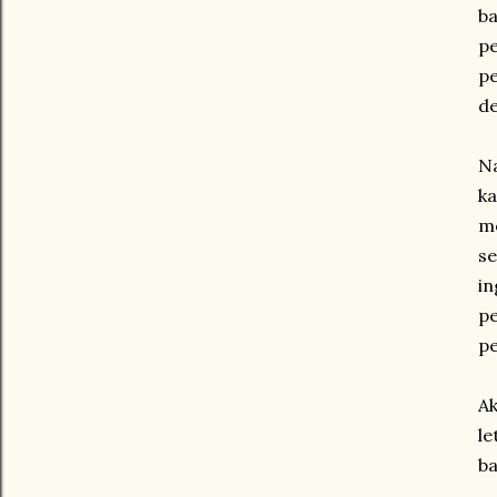
ba
pe
pe
d
Na
ka
me
se
in
pe
pe
A
le
ba