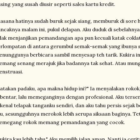
sing yang susah diusir seperti sales kartu kredit.
asana hatinya sudah buruk sejak siang, memburuk di sore 
ncaknya malam ini, pukul delapan. Aku duduk di sebelahny
dak menjanjikan pemandangan apa pun kecuali katak coklat 
rlompatan di antara gerumbul semak-semak yang ibunya 
nunggunya berbicara sambil menyesap teh tarik. Kukira ini
mang senang merajuk jika badannya tak sehat. Atau mung
nstruasi.
atakan padaku, apa makna hidup ini?" Ia menyalakan rokok
bentar, lalu memeganginya dengan profesional. Aku tersen
kenal telapak tanganku sendiri, dan aku tahu persis sejak 
lu, sesungguhnya merokok lebih serupa siksaan baginya. T
emegang rokok memang pemandangan yang cocok.
ukira kau lebih tahu." Aku memilih jalan aman. Nanti ia cerit