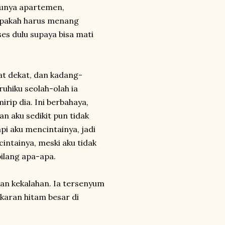
punya apartemen,
 Apakah harus menang
es dulu supaya bisa mati
at dekat, dan kadang-
uhiku seolah-olah ia
rip dia. Ini berbahaya,
n aku sedikit pun tidak
i aku mencintainya, jadi
cintainya, meski aku tidak
ilang apa-apa.
n kekalahan. Ia tersenyum
karan hitam besar di