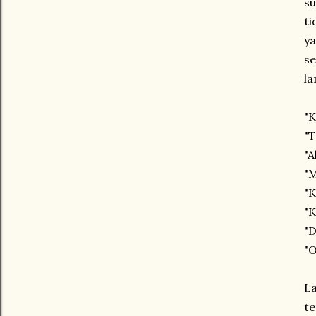
su
ti
ya
s
l
"K
"T
"A
"M
"K
"K
"
"O
La
te