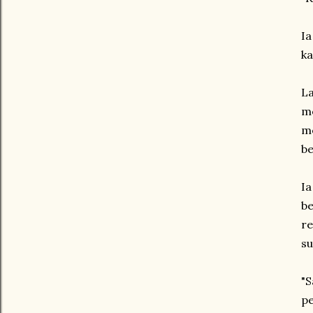
Ia
ka
La
me
me
be
Ia
be
re
su
"S
pe