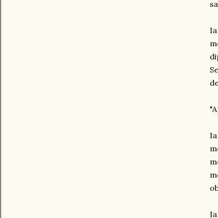
sa
Ia
me
di
Se
d
"A
Ia
me
me
me
ob
Ia