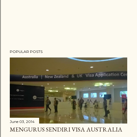
P
POPULAR POSTS
o
s
t
a
C
o
m
m
e
June 03, 2014
n
MENGURUS SENDIRI VISA AUSTRALIA
t