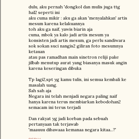
dulu, aku pernah 'dongkol dan mulis juga ttg
hal2 seperti ini
aku cuma mikir : aku ga akan 'menyalahkan' artis
mesum karena kelakuannya
toh aku ga naif, yawis biarin aja
cuma, mbok ya kalo jadi artis mesum ya
konsisten jadi artis mesum, ga perlu sandiwara
sok sokan suci nangis2 giliran foto mesumnya
ketauan
atau pas ramadhan main sinetron reliji pake
jilbab menutup aurat yang biasanya masuk angin
karena keseringan dibuka
Tp lagi2,spt yg kamu tulis, ini semua kembali ke
masalah uang.
Sah sah aja
Negara ini telah menjadi negara paling naif
hanya karena terus membiarkan kebodohan2
semacam ini terus terjadi
Dan rakyat yg jadi korban pada sebuah
pertanyaan tak terjawab
'maauuu dibawaaa kemanaa negara kitaa...?'