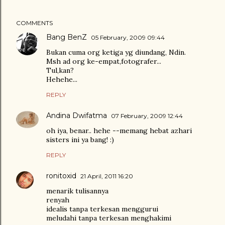
COMMENTS
Bang BenZ
05 February, 2009 09:44
Bukan cuma org ketiga yg diundang, Ndin.
Msh ad org ke-empat,fotografer...
Tul,kan?
Hehehe...
REPLY
Andina Dwifatma
07 February, 2009 12:44
oh iya, benar.. hehe --memang hebat azhari
sisters ini ya bang! :)
REPLY
ronitoxid
21 April, 2011 16:20
menarik tulisannya
renyah
idealis tanpa terkesan menggurui
meludahi tanpa terkesan menghakimi