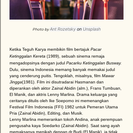
Ant Rozetsky
on
Unsplash
Photo by
Ketika Teguh Karya membikin film bertajuk
Pacar
Ketinggalan Kereta
(1989), sebuah sinema remaja
mengadopsinya dengan judul
Pacarku Ketinggalan Busway.
Dulu, sinema
Indonesia
memang banyak memakai judul
yang cenderung puitis. Tengoklah, misalnya, film
Mawar
Jingga
(1981). Film ini disutradarai Hasmanan dan
diperankan oleh aktor Zainal Abidin (alm.), Frans Tumbuan,
El Manik, dan aktris Lenny Marlina. Drama keluarga yang
ceritanya ditulis oleh Ike Soepomo ini memenangkan
Festival Film Indonesia (FFI) 1982 untuk Pemeran Utama
Pria (Zainal Abidin), Editing, dan Musik.
Lenny Marlina memerankan tokoh Andina, anak perempuan
pengusaha kaya Soedarko (Zainal Abidin). Saat sang ayah
memaksanya menikah dengan dr.Budi (El Manik), ia tidak