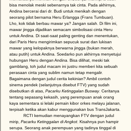
bisa menolak meski sebenarnya tak cinta. Pada akhirnya,
Andina bercerai dari dr. Budi untuk menikah dengan
seorang pilot bernama Heru Erlangga (Frans Tumbuan).
Lho, kok tidak berbau mawar ya? Jangan salah. Di film ini,
mawar jingga dijadikan semacam simbolisasi cinta Heru
untuk Andina. Di saat-saat paling genting dan menentukan,
dari Paris Heru mengirimkan sepucuk
surat
dan lukisan
mawar yang kelopaknya berwarna jingga (bukan merah,
atau putih) untuk Andina. Soedarko pun akhirnya menyetujui
hubungan Heru dengan Andina. Bisa dilihat, meski tak
gamblang, toh judul macam ini justru memberi kita sebuah
perasaan cinta yang sublim namun tetap mengalir.
Bagaimana dengan judul cerita kekinian? Ambil contoh
sinema pendek (selanjutnya disebut FTV) yang sudah
disebutkan di atas,
Pacarku Ketinggalan Busway
. Ceritanya
tentang sepasang kekasih, yang perempuan anak orang
kaya sementara si lelaki pemain kibor orkes melayu jalanan,
terpisah ketika akan kabur menggunakan bus TransJakarta.
RCTI kemudian menayangkan FTV dengan judul
mirip,
Pacarku Ketinggalan di Angkot
. Kisahnya pun hampir
serupa. Seorang anak perempuan yang tadinya tinggal di