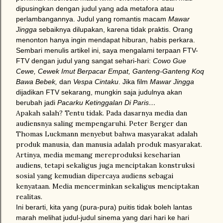
dipusingkan dengan judul yang ada metafora atau
perlambangannya. Judul yang romantis macam
Mawar
Jingga
sebaiknya dilupakan, karena tidak praktis. Orang
menonton hanya ingin mendapat hiburan, habis perkara.
Sembari menulis artikel ini, saya mengalami terpaan FTV-
FTV dengan judul yang sangat sehari-hari:
Cowo Gue
Cewe, Cewek Imut Berpacar Empat, Ganteng-Ganteng Koq
Bawa Bebek,
dan
Vespa Cintaku
. Jika film
Mawar Jingga
dijadikan FTV sekarang, mungkin saja judulnya akan
berubah jadi
Pacarku Ketinggalan Di Paris…
Apakah salah? Tentu tidak. Pada dasarnya media dan
audiensnya saling mempengaruhi. Peter Berger dan
Thomas Luckmann menyebut bahwa masyarakat adalah
produk manusia, dan manusia adalah produk masyarakat.
Artinya, media memang mereproduksi keseharian
audiens, tetapi sekaligus juga menciptakan konstruksi
sosial yang kemudian dipercaya audiens sebagai
kenyataan. Media mencerminkan sekaligus menciptakan
realitas.
Ini berarti, kita yang (pura-pura) puitis tidak boleh lantas
marah melihat judul-judul sinema yang dari hari ke hari