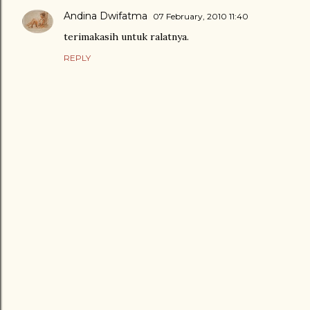
Andina Dwifatma
07 February, 2010 11:40
terimakasih untuk ralatnya.
REPLY
P