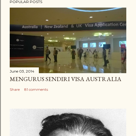
POPULAR POSTS
o
s
t
a
C
o
m
m
e
June 03, 2014
n
MENGURUS SENDIRI VISA AUSTRALIA
t
Share
81 comments