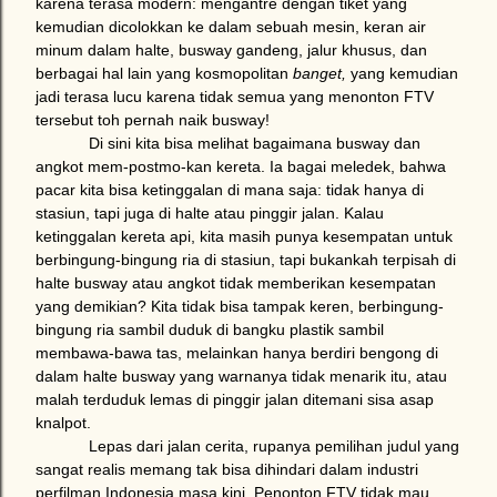
karena terasa modern: mengantre dengan tiket yang
kemudian dicolokkan ke dalam sebuah mesin, keran air
minum dalam halte, busway gandeng, jalur khusus, dan
berbagai hal lain yang kosmopolitan
banget,
yang kemudian
jadi terasa lucu karena tidak semua yang menonton FTV
tersebut toh pernah naik busway!
Di sini kita bisa melihat bagaimana busway dan
angkot mem-postmo-kan kereta. Ia bagai meledek, bahwa
pacar kita bisa ketinggalan di mana saja: tidak hanya di
stasiun, tapi juga di halte atau pinggir jalan. Kalau
ketinggalan kereta api, kita masih punya kesempatan untuk
berbingung-bingung ria di stasiun, tapi bukankah terpisah di
halte busway atau angkot tidak memberikan kesempatan
yang demikian? Kita tidak bisa tampak keren, berbingung-
bingung ria sambil duduk di bangku plastik sambil
membawa-bawa tas, melainkan hanya berdiri bengong di
dalam halte busway yang warnanya tidak menarik itu, atau
malah terduduk lemas di pinggir jalan ditemani sisa asap
knalpot.
Lepas dari jalan cerita, rupanya pemilihan judul yang
sangat realis memang tak bisa dihindari dalam industri
perfilman
Indonesia
masa kini. Penonton FTV tidak mau