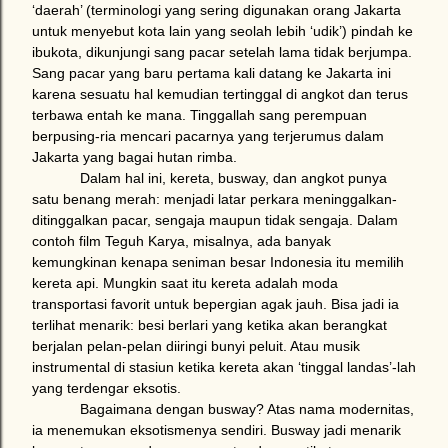
‘daerah’ (terminologi yang sering digunakan orang
Jakarta
untuk menyebut
kota
lain yang seolah lebih ‘udik’) pindah ke
ibukota, dikunjungi sang pacar setelah lama tidak berjumpa.
Sang pacar yang baru pertama kali datang ke
Jakarta
ini
karena sesuatu hal kemudian tertinggal di angkot dan terus
terbawa entah ke mana. Tinggallah sang perempuan
berpusing-ria mencari pacarnya yang terjerumus dalam
Jakarta
yang bagai hutan rimba.
Dalam hal ini, kereta, busway, dan angkot punya
satu benang merah: menjadi latar perkara meninggalkan-
ditinggalkan pacar, sengaja maupun tidak sengaja. Dalam
contoh film Teguh Karya, misalnya, ada banyak
kemungkinan kenapa seniman besar
Indonesia
itu memilih
kereta api. Mungkin saat itu kereta adalah moda
transportasi favorit untuk bepergian agak jauh. Bisa jadi ia
terlihat menarik: besi berlari yang ketika akan berangkat
berjalan pelan-pelan diiringi bunyi peluit. Atau musik
instrumental di stasiun ketika kereta akan ‘tinggal landas’-lah
yang terdengar eksotis.
Bagaimana dengan busway? Atas nama modernitas,
ia menemukan eksotismenya sendiri. Busway jadi menarik