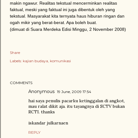
makin ngawur. Realitas tekstual mencerminkan realitas
faktual, meski yang faktual ini juga dibentuk oleh yang
tekstual. Masyarakat kita ternyata haus hiburan ringan dan
ogah mikir yang berat-berat. Apa boleh buat.
(dimuat di Suara Merdeka Edisi Minggu, 2 November 2008)
Share
Labels:
kajian budaya
komunikasi
COMMENTS
Anonymous
19 June, 2009 17:54
hai saya penulis pacarku ketinggalan di angkot,
mau ralat dikit aja. itu tayangnya di SCTV bukan
RCTI. thanks
iskandar julkarnaen
REPLY